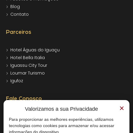
Blog
Contato
Parceiros
Hotel Águas do Iguaçu
Hotel Bella Italia
Iguassu City Tour
Loumar Turismo
Igufoz
Fale Conosco
×
Valorizamos a sua Privacidade
+55 (45) 3545-7000
Para proporcionar as melhores experiências, utilizamos
+55 (45) 3545-7000
tecnologias como cookies para armazenar e/ou acessar
reservas@bogarihotel.com.br
informações do dispositivo.