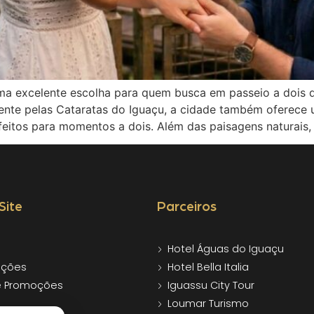
ma excelente escolha para quem busca em passeio a dois 
ente pelas Cataratas do Iguaçu, a cidade também oferece 
rfeitos para momentos a dois. Além das paisagens naturais,
Site
Parceiros
Hotel Águas do Iguaçu
ções
Hotel Bella Italia
e Promoções
Iguassu City Tour
Loumar Turismo