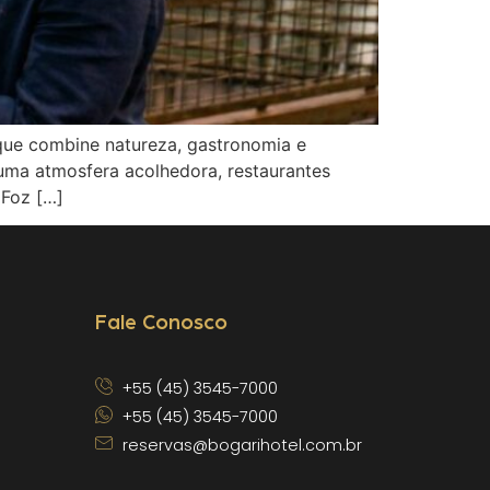
que combine natureza, gastronomia e
uma atmosfera acolhedora, restaurantes
 Foz […]
Fale Conosco
+55 (45) 3545-7000
+55 (45) 3545-7000
reservas@bogarihotel.com.br