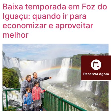
Baixa temporada em Foz do
Iguaçu: quando ir para
economizar e aproveitar
melhor
Reservar Agora