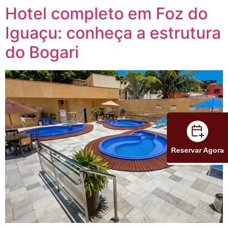
Hotel completo em Foz do
Iguaçu: conheça a estrutura
do Bogari
Reservar Agora