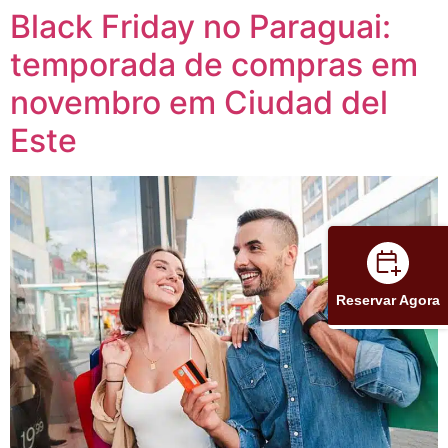
Black Friday no Paraguai:
temporada de compras em
novembro em Ciudad del
Este
Reservar Agora