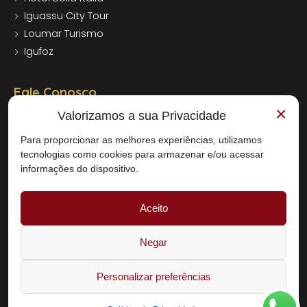
Iguassu City Tour
Loumar Turismo
Igufoz
Fale Conosco
×
Valorizamos a sua Privacidade
+55 (45) 3545-7000
Para proporcionar as melhores experiências, utilizamos
+55 (45) 3545-7000
tecnologias como cookies para armazenar e/ou acessar
reservas@bogarihotel.com.br
informações do dispositivo.
Aceito
Av. Brasil, 106 - Centro - Foz do Iguaçu CEP: 85851-000
Negar
© 2025 HOTEL BOGARI LTDA – 02.895.354/0001-77 – Todos
Direitos Reservados
Personalizar preferências