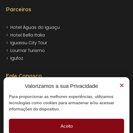
Parceiros
Hotel Águas do Iguaçu
Hotel Bella Italia
Iguassu City Tour
Loumar Turismo
Igufoz
Fale Conosco
×
Valorizamos a sua Privacidade
+55 (45) 3545-7000
Para proporcionar as melhores experiências, utilizamos
+55 (45) 3545-7000
tecnologias como cookies para armazenar e/ou acessar
reservas@bogarihotel.com.br
informações do dispositivo.
Aceito
Av. Brasil, 106 - Centro - Foz do Iguaçu CEP: 85851-000