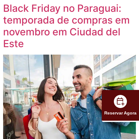
Black Friday no Paraguai:
temporada de compras em
novembro em Ciudad del
Este
Reservar Agora